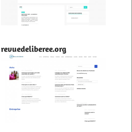
revuedeliberee.org