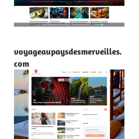
voyageaupaysdesmerveilles.
com